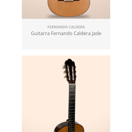
acompañará durante muchos años,
manteniendo su belleza y sonoridad.
Personalización
: se entiende que cada
FERNANDO CALDERA
músico tiene sus propias necesidades y
Guitarra Fernando Caldera Jade
preferencias, por lo que el taller ofrece
la posibilidad de personalizar sus
guitarras. Esto permite a los músicos
obtener un instrumento que se adapte
perfectamente a su estilo y
necesidades.
Legado y prestigio
: al comprar una
guitarra Caldera, te conviertes en parte
de una rica tradición de luthería y te
unes a una comunidad de músicos y
coleccionistas que aprecian la
excelencia en la elaboración de este
instrumento tan popular.