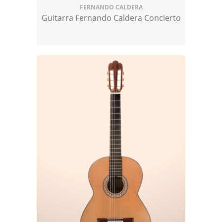
FERNANDO CALDERA
que también ofrecen un sonido
Guitarra Fernando Caldera Concierto
excepcional.
Sonido único
: cada modelo cuenta con
un sonido distintivo que proviene de la
combinación de la artesanía que
acumula, así como de la selección de
maderas de alta calidad. Estos
instrumentos ofrecen una resonancia y
matices superiores, características que
solo se consiguen haciendo un trabajo
fuera de lo común.
Durabilidad
: la calidad de los
materiales y la meticulosidad en la
construcción de las guitarras de
Fernando Caldera aseguran una larga
vida útil para cada instrumento. Al
comprar una de sus guitarras, estás
invirtiendo en un instrumento que te