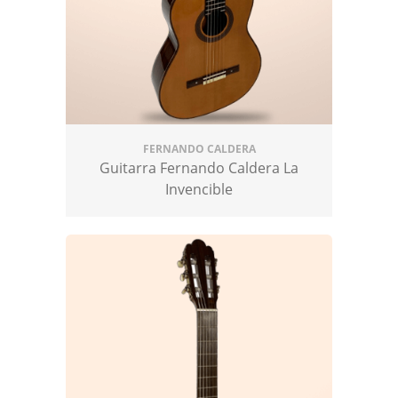
Sin duda, el luthier ha sabido hacerse un
hueco en el competido mundo de la
fabricación de guitarras españolas y desde
GuitarrasTriana tan solo podemos decir que
cada una de sus creaciones sorprenden de
manera significativa.
FERNANDO CALDERA
Guitarra Fernando Caldera La
Invencible