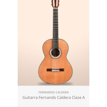
Una de las razones por las que vale la pena
invertir en instrumento de esta guitarrería
es la gran tradición que hay detrás de cada
pieza. Sus más de 30 años de experiencia le
permiten a Fernando tener unos
conocimientos y habilidades que plasma de
manera perfecta en cada guitarra.
Además, comprar una guitarra Caldera es
una inversión a largo plazo. Sus
instrumentos son conocidos por su
durabilidad y calidad, lo que significa que
podrás disfrutar del instrumento durante
muchos años. Además, el valor de estas
guitarras suele aumentar con el tiempo,
convirtiéndolas en
piezas muy apreciadas por
FERNANDO CALDERA
coleccionistas
y músicos de todo el mundo.
Guitarra Fernando Caldera Clase A
¿Porqué es buena idea