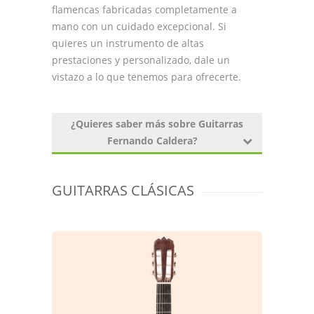
flamencas fabricadas completamente a
mano con un cuidado excepcional. Si
quieres un instrumento de altas
prestaciones y personalizado, dale un
vistazo a lo que tenemos para ofrecerte.
¿Quieres saber más sobre Guitarras
Fernando Caldera?
Fernando Caldera
es un popular luthier,
cuya pasión por la música y la artesanía se
GUITARRAS CLÁSICAS
ve plasmada en cada uno de sus
instrumentos. Su taller, fundado en 2007, se
encuentra en el corazón de la ciudad de
Sant Jordi de Cercs (Barcelona), pequeña
ciudad donde Fernando fabrica con mimo
cada una de sus guitarras.
Este taller es un espacio donde se unen la