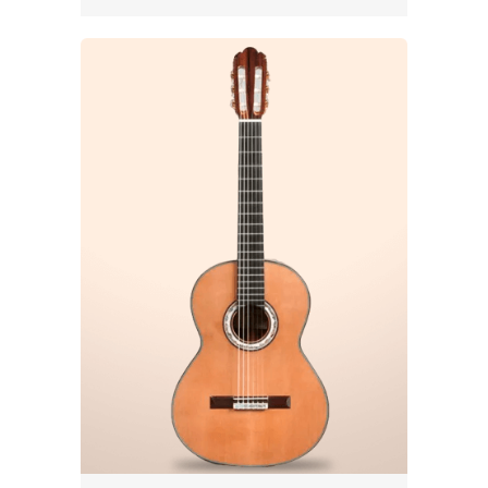
comprar una Fernando
Caldera?
Si estás buscando una guitarra española
que te acompañe en tu camino musical y
sea una inversión para toda la vida, no
dudes en elegir una de las magníficas
creaciones de este luthier. Pero además, te
vamos a dar 5 razones por las cuales
creemos que un gran idea comprar un
modelo de este artesano:
Calidad artesanal
: cada guitarra
fabricada por Fernando Caldera es
cuidadosamente elaborada a mano,
garantizando un alto nivel de calidad y
atención al detalle. Esta dedicación se
traduce en instrumentos que no solo
son visualmente impresionantes, sino