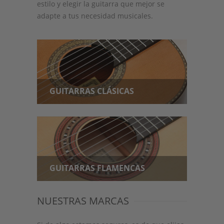
508.00
€
estilo y elegir la guitarra que mejor se
Guitarra Alhambra 3F
584.00
€
–
904.00
€
adapte a tus necesidad musicales.
Gu
543.12
€
–
840.72
€
1,
1,
GUITARRAS CLÁSICAS
GUITARRAS FLAMENCAS
NUESTRAS MARCAS