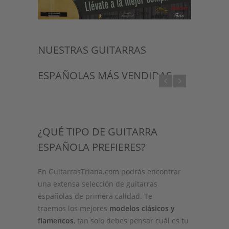
NUESTRAS GUITARRAS
ESPAÑOLAS MÁS VENDIDAS
¿QUÉ TIPO DE GUITARRA
ESPAÑOLA PREFIERES?
En GuitarrasTriana.com podrás encontrar
una extensa selección de guitarras
españolas de primera calidad. Te
traemos los mejores
modelos clásicos y
FRANCISCO BROS
Guitarra Bros B40F
flamencos
, tan solo debes pensar cuál es tu
ALHAMBRA